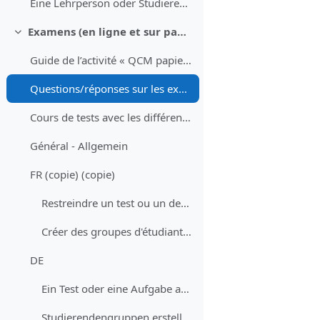
Eine Lehrperson oder Studierenden aus dem Kurs abmelden
Examens (en ligne et sur papier) - Prüfungen (Online und Offline)
Replier
Guide de l’activité « QCM papier »
Questions/réponses sur les examens en ligne avec Moodle - Fragen/Antworten zu Online Prüfungen mit Moodle
Cours de tests avec les différents types de question et un devoir - Testkurs mit allen Fragetypen und einer Aufgabe
Général - Allgemein
FR (copie) (copie)
Restreindre un test ou un devoir à un groupe d'étudiant·es
Créer des groupes d'étudiant·es
DE
Ein Test oder eine Aufgabe auf eine Gruppe von Studierenden beschränken
Studierendengruppen erstellen