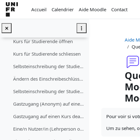
Passer au contenu principal
Ajouter un·e enseignant·e/étudiant·e au cours
Accueil
Calendrier
Aide Moodle
Contact
Supprimer un·e enseignant·e/étudiant·e du cours
Textfeld
Aide M
Kurs für Studierende öffnen
Que
Kurs für Studierende schliessen
Selbsteinschreibung der Studierenden erlauben (mit oder ohne Einschreibeschlüssel)
Que
Ändern des Einschreibeschlüssels für einen Kurs
Moo
Selbsteinschreibung der Studierenden deaktivieren
Mo
Gastzugang (Anonym) auf einen Kurs erlauben (mit oder ohne Schlüssel)
Conditions d’a
Pour voir si vot
Gastzugang auf einen Kurs deaktivieren
Um zu sehen, ob
Eine/n Nutzer/in (Lehrperson oder Studierenden) in den Kurs einschreiben