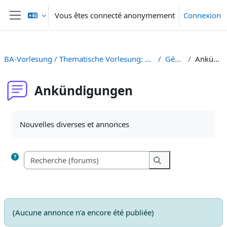
Passer au contenu principal
Vous êtes connecté anonymement
Connexion
Panneau latéral
BA-Vorlesung / Thematische Vorlesung: Kunst, Kultur und Kalter Krieg [HS 22]
Généralités
Ankündigungen
Ankündigungen
Conditions d’achèvement
Nouvelles diverses et annonces
Recherche (forums)
Recherche (forums
(Aucune annonce n’a encore été publiée)