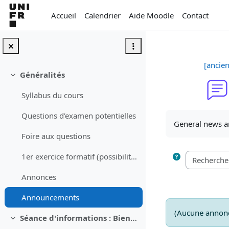
Passer au contenu principal
Accueil
Calendrier
Aide Moodle
Contact
[ancie
Généralités
Replier
Syllabus du cours
Conditions d’a
Questions d'examen potentielles
General news 
Foire aux questions
1er exercice formatif (possibilité de se rattraper jusqu'au 1er novembre)
Annonces
Announcements
(Aucune annonc
Séance d'informations : Bienvenue au Bachelor (19.09.) - aucune info sur ce cours
Replier