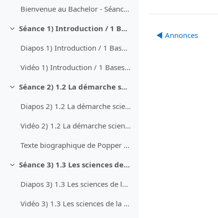
Bienvenue au Bachelor - Séance d'information
Séance 1) Introduction / 1 Bases épistémologiques (19.09.)
Replier
◀︎ Annonces
Diapos 1) Introduction / 1 Bases épistémologiques
Vidéo 1) Introduction / 1 Bases épistomologies
Séance 2) 1.2 La démarche scientifique
Replier
Diapos 2) 1.2 La démarche scientifique
Vidéo 2) 1.2 La démarche scientifique
Texte biographique de Popper partagé pour exercice pendant cours
Séance 3) 1.3 Les sciences de la communication : entre explication et compréhension
Replier
Diapos 3) 1.3 Les sciences de la communication - entre explication et compréhension
Vidéo 3) 1.3 Les sciences de la communication : entre explication et compréhension