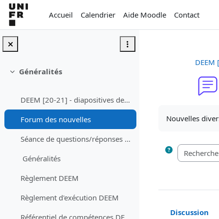
Passer au contenu principal
Accueil
Calendrier
Aide Moodle
Contact
DEEM [
Généralités
Replier
DEEM [20-21] - diapositives de la première rencontre
Conditions d’a
Nouvelles diver
Forum des nouvelles
Séance de questions/réponses en mode synchrone Ell...
Généralités
Règlement DEEM
Règlement d'exécution DEEM
Discussion
Référentiel de compétences DEEM