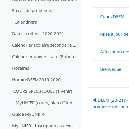
Statut
Liste des discussi
En cas de probleme...
Cours DEEM
Calendriers
Dates à retenir 2020 2021
Mise à jour d
Calendrier scolaire secondaire 2 (Fribourg) 2020-2021
Affectation des
Calendrier universitaire (Fribourg) 2020-2023
Horaires
Bienvenue
HoraireDEEM2019 2020
COURS SPECIFIQUES (à venir)
◀︎ DEEM [20-21] - 
MyUNIFR (cours, plan d'études, inscri...
première rencontr
Guide MyUNIFR
MyUNIFR - Inscription aux examens