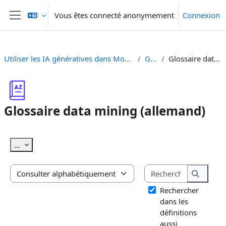
Passer au contenu principal
Vous êtes connecté anonymement
Connexion
Panneau latéral
Utiliser les IA génératives dans Moodle - Generative KI in Moodle einsetzen
Glossaire
Glossaire data mining (allemand)
Glossaire data mining (allemand)
Conditions d’achèvement
Exporter des articles
...
Rechercher
Consulter le glossaire à l’aide de cet index
Recherc
Rechercher
dans les
définitions
aussi