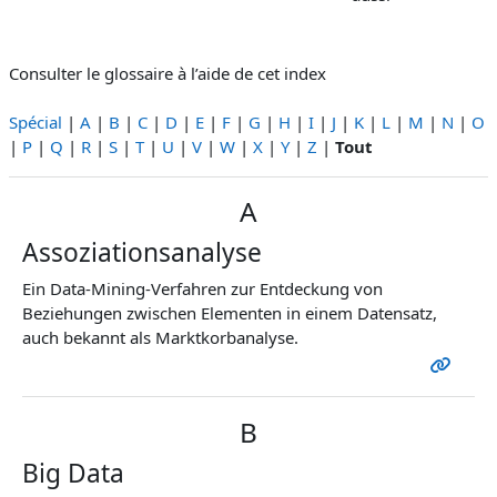
Consulter le glossaire à l’aide de cet index
Spécial
|
A
|
B
|
C
|
D
|
E
|
F
|
G
|
H
|
I
|
J
|
K
|
L
|
M
|
N
|
O
|
P
|
Q
|
R
|
S
|
T
|
U
|
V
|
W
|
X
|
Y
|
Z
|
Tout
A
Assoziationsanalyse
Ein Data-Mining-Verfahren zur Entdeckung von
Beziehungen zwischen Elementen in einem Datensatz,
auch bekannt als Marktkorbanalyse.
B
Big Data