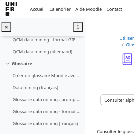
Passer au contenu principal
QCM Relativité générale (français)
Accueil
Calendrier
Aide Moodle
Contact
Data Mining (allemand)
QCM data mining : prompt (allemand)
Utilise
QCM data mining - format GIFT (allemand)
Glo
QCM data mining (allemand)
Glossaire
Replier
Conditions d’a
Créer un glossaire Moodle avec ChatGPTDemander à C...
Data mining (français)
Glossaire data mining : prompt (français)
Consulter le glos
Glossaire data mining - format XML (français)
Glossaire data mining (français)
Consulter le glossa