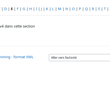
C
|
D
|
E
|
F
|
G
|
H
|
I
|
J
|
K
|
L
|
M
|
N
|
O
|
P
|
Q
|
R
|
S
|
T
|
vé dans cette section
 mining - format XML
Aller vers l’activité