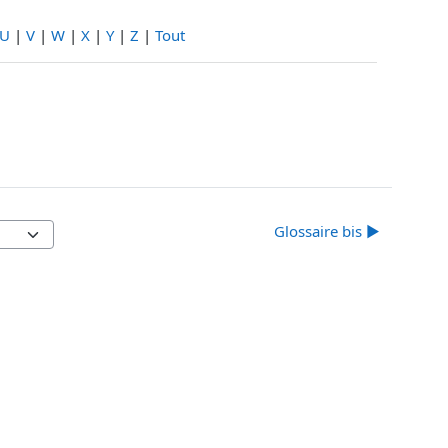
U
|
V
|
W
|
X
|
Y
|
Z
|
Tout
Glossaire bis ▶︎