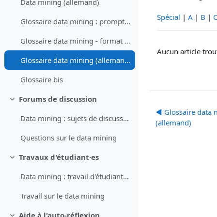
Data mining (allemand)
Spécial
|
A
|
B
|
Glossaire data mining : prompt (allemand)
Glossaire data mining - format XML (allemand)
Aucun article trou
Glossaire data mining (allemand)
Glossaire bis
Forums de discussion
Replier
◀︎ Glossaire data
Data mining : sujets de discussion pour forum (prompt)
(allemand)
Questions sur le data mining
Travaux d'étudiant·es
Replier
Data mining : travail d'étudiant·es (prompt)
Travail sur le data mining
Aide à l'auto-réflexion