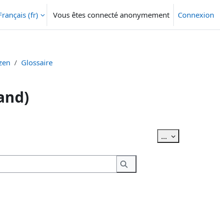
Français ‎(fr)‎
Vous êtes connecté anonymement
Connexion
zen
Glossaire
and)
Exporter des ar
...
Rechercher
Rechercher