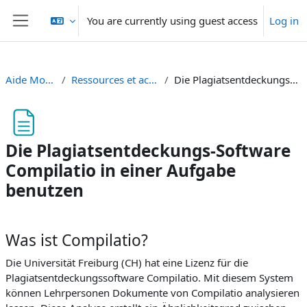
Skip to main content
You are currently using guest access
Log in
Side panel
Aide Moodle - Moodle Hilfe
Ressources et activités - Materialien und aktivitäten
Die Plagiatsentdeckungs-Software Compilatio in einer Aufgabe benutzen
Die Plagiatsentdeckungs-Software
Compilatio in einer Aufgabe
benutzen
Completion requirements
Was ist Compilatio?
Die Universität Freiburg (CH) hat eine Lizenz für die
Plagiatsentdeckungssoftware Compilatio. Mit diesem System
können Lehrpersonen Dokumente von Compilatio analysieren