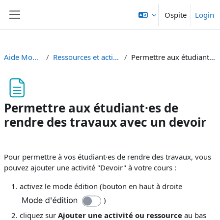
Vai al contenuto principale
Ospite
Login
Pannello laterale
Aide Moodle - Moodle Hilfe
Ressources et activités - Materialien und aktivitäten
Permettre aux étudiant·es de rendre des travaux avec un devoir
Permettre aux étudiant·es de
rendre des travaux avec un devoir
Aggregazione dei criteri
Pour permettre à vos étudiant·es de rendre des travaux, vous
pouvez ajouter une activité "Devoir" à votre cours :
activez le mode édition (bouton en haut à droite
)
cliquez sur
Ajouter une activité ou ressource
au bas