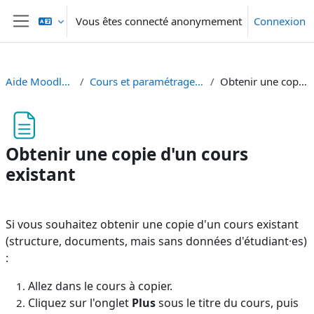
Passer au contenu principal
Vous êtes connecté anonymement
Connexion
Panneau latéral
Aide Moodle - Moodle Hilfe
Cours et paramétrage - Kurse und Einstellungen
Obtenir une copie d'un cours existant
Obtenir une copie d'un cours
existant
Conditions d’achèvement
Si vous souhaitez obtenir une copie d'un cours existant
(structure, documents, mais sans données d'étudiant·es)
:
Allez dans le cours à copier.
Cliquez sur l'onglet
Plus
sous le titre du cours, puis