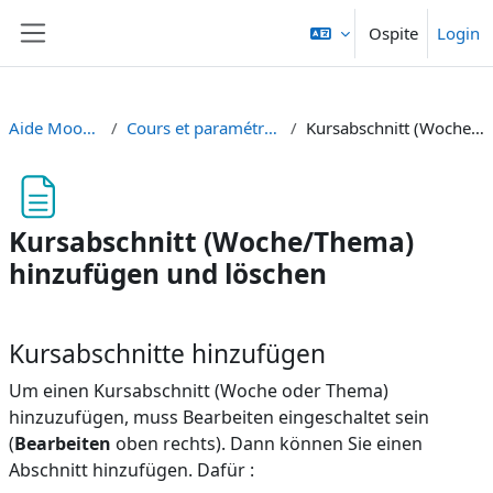
Vai al contenuto principale
Ospite
Login
Pannello laterale
Aide Moodle - Moodle Hilfe
Cours et paramétrage - Kurse und Einstellungen
Kursabschnitt (Woche/Thema) hinzufügen und löschen
Kursabschnitt (Woche/Thema)
hinzufügen und löschen
Aggregazione dei criteri
Kursabschnitte hinzufügen
Um einen Kursabschnitt (Woche oder Thema)
hinzuzufügen, muss Bearbeiten eingeschaltet sein
(
Bearbeiten
oben rechts
). Dann können Sie einen
Abschnitt hinzufügen. Dafür :