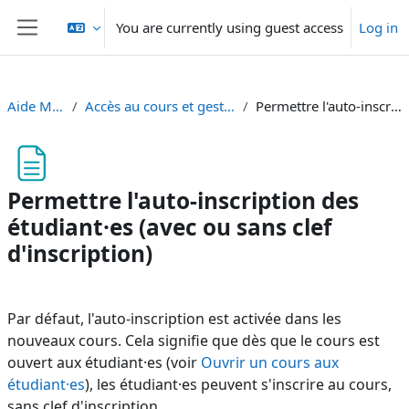
Skip to main content
You are currently using guest access
Log in
Side panel
Aide Moodle - Moodle Hilfe
Accès au cours et gestion des utilisateurs - Kurszugriff und Nutzerverwaltung
Permettre l'auto-inscription des étudiant·es (avec ou sans clef d'inscription)
Permettre l'auto-inscription des
étudiant·es (avec ou sans clef
d'inscription)
Completion requirements
Par défaut, l'auto-inscription est activée dans les
nouveaux cours. Cela signifie que dès que le cours est
ouvert aux étudiant·es (voir
Ouvrir un cours aux
étudiant·es
), les étudiant·es peuvent s'inscrire au cours,
sans clef d'inscription.