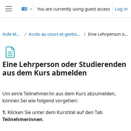
Skip to main content
You are currently using guest access
Log in
Side panel
Aide Moodle - Moodle Hilfe
Accès au cours et gestion des utilisateurs - Kurszugriff und Nutzerverwaltung
Eine Lehrperson oder Studierenden aus dem Kurs abmelden
Eine Lehrperson oder Studierenden
aus dem Kurs abmelden
Completion requirements
Um ein/e Teilnehmer/in aus dem Kurs abzumelden,
können Sei wie folgend vorgehen:
1.
Klicken Sie
unter dem Kurstitel auf
den Tab
Teilnehmerinnen
.