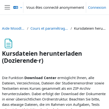
Passer au contenu principal
Vous êtes connecté anonymement
Connexion
Panneau latéral
Aide Moodle - Moodle Hilfe
Cours et paramétrage - Kurse und Einstellungen
Kursdateien herunterladen (Dozierende·r)
Kursdateien herunterladen
(Dozierende·r)
Conditions d’achèvement
Die Funktion
Download Center
ermöglicht Ihnen, alle
Dateien, Verzeichnisse, Dateien der Studierenenordner sowie
Textseiten eines Kurses gesammelt als ein ZIP-Archiv
herunterzuladen. Dabei erfolgt der Download der Dokumente
in einer übersichtlichen Ordnerstruktur. Beachten Sie bitte,
dass etwaige Dateien, die im Rahmen von Aufgaben, Tests