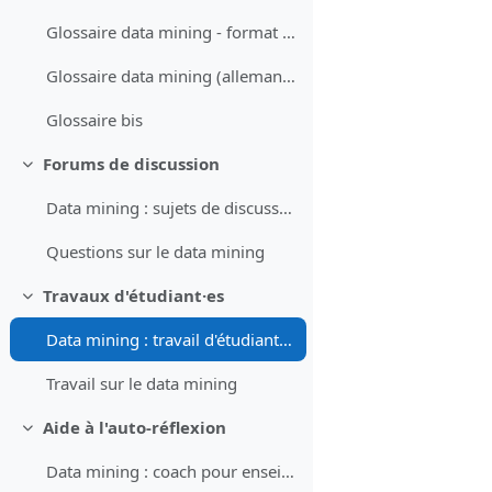
Glossaire data mining - format XML (allemand)
Glossaire data mining (allemand)
Glossaire bis
Forums de discussion
Replier
Data mining : sujets de discussion pour forum (prompt)
Questions sur le data mining
Travaux d'étudiant·es
Replier
Data mining : travail d'étudiant·es (prompt)
Travail sur le data mining
Aide à l'auto-réflexion
Replier
Data mining : coach pour enseignant·e (prompt)