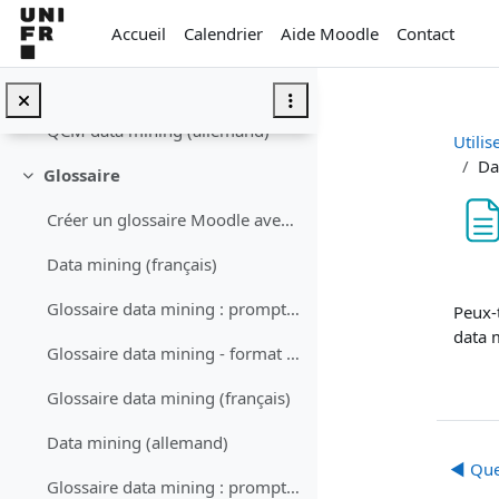
Passer au contenu principal
Accueil
Calendrier
Aide Moodle
Contact
QCM data mining : prompt (allemand)
QCM data mining - format GIFT (allemand)
QCM data mining (allemand)
Utilis
Da
Glossaire
Replier
Créer un glossaire Moodle avec ChatGPTDemander à C...
Data mining (français)
Con
Glossaire data mining : prompt (français)
Peux-t
data m
Glossaire data mining - format XML (français)
Glossaire data mining (français)
Data mining (allemand)
◀︎ Que
Glossaire data mining : prompt (allemand)