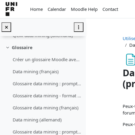
Skip to main content
Home
Calendar
Moodle Help
Contact
QCM data mining : prompt (allemand)
QCM data mining - format GIFT (allemand)
QCM data mining (allemand)
Utilis
Da
Glossaire
Collapse
Créer un glossaire Moodle avec ChatGPTDemander à C...
Da
Data mining (français)
(p
Glossaire data mining : prompt (français)
Glossaire data mining - format XML (français)
Com
Peux-
Glossaire data mining (français)
forum
Data mining (allemand)
Peux-t
Glossaire data mining : prompt (allemand)