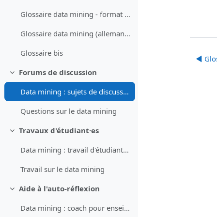
Glossaire data mining - format XML (allemand)
Glossaire data mining (allemand)
Glossaire bis
◀︎ Glo
Forums de discussion
Collapse
Data mining : sujets de discussion pour forum (prompt)
Questions sur le data mining
Travaux d'étudiant·es
Collapse
Data mining : travail d'étudiant·es (prompt)
Travail sur le data mining
Aide à l'auto-réflexion
Collapse
Data mining : coach pour enseignant·e (prompt)