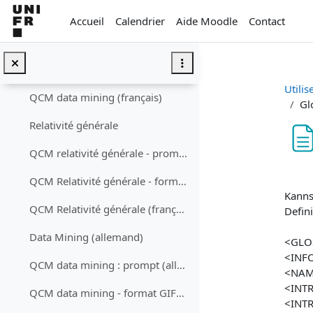
Passer au contenu principal
Data Mining (français)
Accueil
Calendrier
Aide Moodle
Contact
QCM data mining : prompt (français)
QCM data mining - format GIFT (français)
Utilis
QCM data mining (français)
Gl
Relativité générale
QCM relativité générale - prompts (français)
Con
QCM Relativité générale - format GIFT (français)
Kanns
QCM Relativité générale (français)
Defin
Data Mining (allemand)
<GLO
<INF
QCM data mining : prompt (allemand)
<NAME
<INTR
QCM data mining - format GIFT (allemand)
<INT