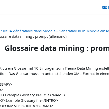
er les IA génératives dans Moodle - Generative KI in Moodle eins
ossaire data mining : prompt (allemand)
Glossaire data mining : pro
ditions d’achèvement
t du ein Glossar mit 10 Einträgen zum Thema Data Mining erstellen
ition. Das Glossar muss im unten stehenden XML-Format in eine
SSARY>
O>
>Example Glossary XML file</NAME>
O>Example Glossary file</INTRO>
ROFORMAT>1</INTROFORMAT>