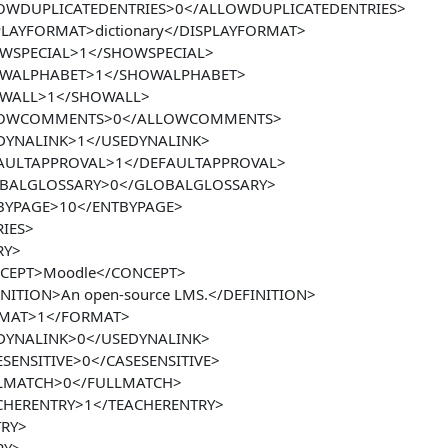
OWDUPLICATEDENTRIES>0</ALLOWDUPLICATEDENTRIES>
PLAYFORMAT>dictionary</DISPLAYFORMAT>
WSPECIAL>1</SHOWSPECIAL>
WALPHABET>1</SHOWALPHABET>
WALL>1</SHOWALL>
OWCOMMENTS>0</ALLOWCOMMENTS>
DYNALINK>1</USEDYNALINK>
AULTAPPROVAL>1</DEFAULTAPPROVAL>
BALGLOSSARY>0</GLOBALGLOSSARY>
BYPAGE>10</ENTBYPAGE>
RIES>
RY>
CEPT>Moodle</CONCEPT>
NITION>An open-source LMS.</DEFINITION>
MAT>1</FORMAT>
DYNALINK>0</USEDYNALINK>
SENSITIVE>0</CASESENSITIVE>
LMATCH>0</FULLMATCH>
CHERENTRY>1</TEACHERENTRY>
TRY>