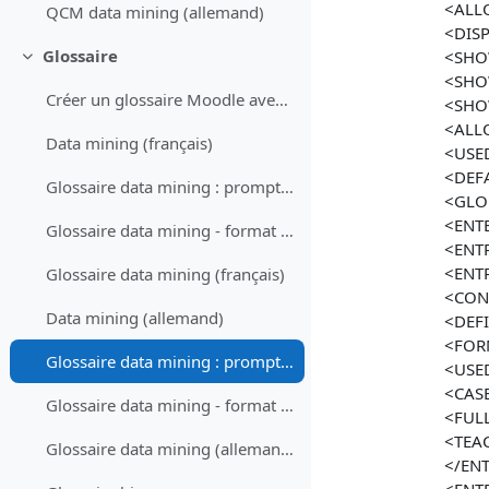
<ALL
QCM data mining (allemand)
<DIS
Glossaire
<SHO
Replier
<SHO
Créer un glossaire Moodle avec ChatGPTDemander à C...
<SHO
<ALL
Data mining (français)
<USE
<DEF
Glossaire data mining : prompt (français)
<GLO
<ENT
Glossaire data mining - format XML (français)
<ENT
<ENT
Glossaire data mining (français)
<CON
Data mining (allemand)
<DEFI
<FOR
Glossaire data mining : prompt (allemand)
<USE
<CASE
Glossaire data mining - format XML (allemand)
<FUL
<TEA
Glossaire data mining (allemand)
</EN