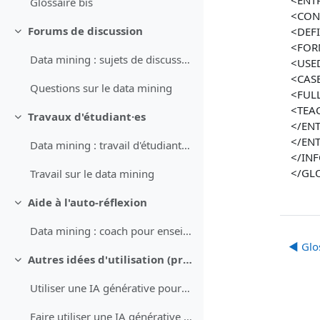
<ENT
Glossaire bis
<CON
Forums de discussion
<DEFI
Replier
<FOR
Data mining : sujets de discussion pour forum (prompt)
<USE
<CASE
Questions sur le data mining
<FUL
<TEA
Travaux d'étudiant·es
Replier
</EN
</ENT
Data mining : travail d'étudiant·es (prompt)
</IN
</GL
Travail sur le data mining
Aide à l'auto-réflexion
Replier
Data mining : coach pour enseignant·e (prompt)
◀︎ Glo
Autres idées d'utilisation (proposées par l'IA)
Replier
Utiliser une IA générative pour préparer des contenus de cours
Faire utiliser une IA générative par les étudiant·es