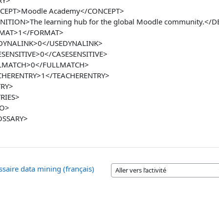
RY>
CEPT>Moodle Academy</CONCEPT>
NITION>The learning hub for the global Moodle community.</
MAT>1</FORMAT>
DYNALINK>0</USEDYNALINK>
SENSITIVE>0</CASESENSITIVE>
LMATCH>0</FULLMATCH>
CHERENTRY>1</TEACHERENTRY>
TRY>
RIES>
FO>
OSSARY>
ssaire data mining (français)
Aller vers l’activité