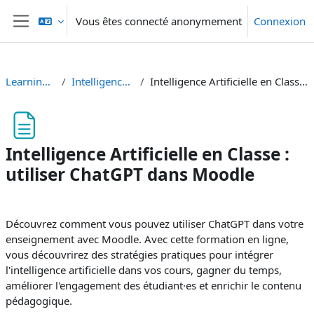
Passer au contenu principal
Vous êtes connecté anonymement
Connexion
Panneau latéral
Learning Lab UniFR
Intelligence Artificielle (IA)
Intelligence Artificielle en Classe : utiliser ChatGPT dans Moodle
Intelligence Artificielle en Classe :
utiliser ChatGPT dans Moodle
Conditions d’achèvement
Découvrez comment vous pouvez utiliser ChatGPT dans votre
enseignement avec Moodle. Avec cette formation en ligne,
vous découvrirez des stratégies pratiques pour intégrer
l'intelligence artificielle dans vos cours, gagner du temps,
améliorer l'engagement des étudiant·es et enrichir le contenu
pédagogique.