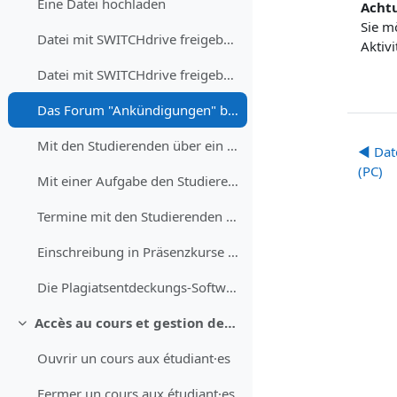
Eine Datei hochladen
Acht
Sie m
Datei mit SWITCHdrive freigeben (Mac)
Aktiv
Datei mit SWITCHdrive freigeben (PC)
Das Forum "Ankündigungen" benutzen, um Studierende zu informieren
Mit den Studierenden über ein Diskussionsforum austauschen
◀︎ Dat
(PC)
Mit einer Aufgabe den Studierenden erlauben, Dokumente einzureichen
Termine mit den Studierenden Planen
Einschreibung in Präsenzkurse mit einer Abstimmung verwalten
Die Plagiatsentdeckungs-Software Compilatio in einer Aufgabe benutzen
Accès au cours et gestion des utilisateurs - Kurszugriff und Nutzerverwaltung
Replier
Ouvrir un cours aux étudiant·es
Fermer un cours aux étudiant·es