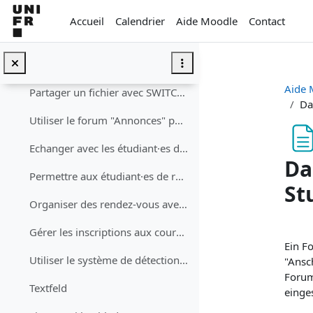
Passer au contenu principal
Ressources et activités - Materialien und aktivitäten
Replier
Accueil
Calendrier
Aide Moodle
Contact
Déposer un fichier
Partager un fichier avec SWITCHdrive (Mac)
Aide 
Partager un fichier avec SWITCHdrive (PC)
Da
Utiliser le forum "Annonces" pour informer les étudiant·es
Echanger avec les étudiant·es dans un forum de discussion
Da
Permettre aux étudiant·es de rendre des travaux avec un devoir
St
Organiser des rendez-vous avec les étudiant·es
Con
Gérer les inscriptions aux cours en présence avec un sondage
Ein 
Utiliser le système de détection de plagiat Compilatio dans un devoir
"Ansc
Forum
Textfeld
einge