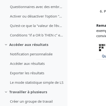
Questionnaires avec des embranchements
P
Activer ou désactiver l’option “pas de réponse”
Rema
Qu’est-ce que la “valeur de l’évaluation” ?
exempl
Conditions “if a OR b THEN c” et "if a AND b THEN c"
convi
Accéder aux résultats
Replier
Notification personnalisée
Accéder aux résultats
Exporter les résultats
Le mode statistique simple de LS
Travailler à plusieurs
Replier
Créer un groupe de travail