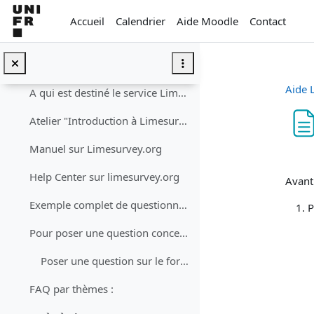
Passer au contenu principal
Accueil
Calendrier
Aide Moodle
Contact
Général
Replier
Aide 
A qui est destiné le service Limesurvey UniFR ?
Atelier "Introduction à Limesurvey" (04.10.2022 - 57 min)
Manuel sur Limesurvey.org
Con
Help Center sur limesurvey.org
Avant 
Exemple complet de questionnaire (EN/FR/DE)
P
Pour poser une question concernant survey.unifr.ch...
Poser une question sur le forum
FAQ par thèmes :