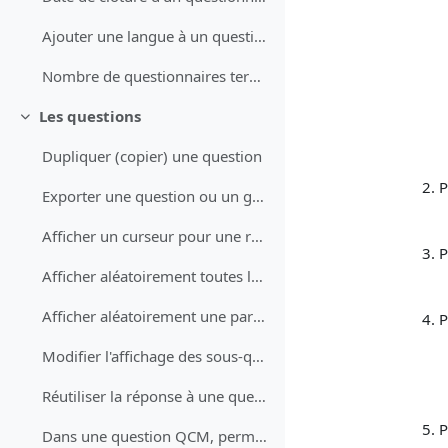
Ajouter une langue à un questionnaire
Nombre de questionnaires terminés et de réponses complètes
Les questions
Replier
Dupliquer (copier) une question
P
Exporter une question ou un groupe de questions
Afficher un curseur pour une réponse numérique
P
Afficher aléatoirement toutes les questions d'un groupe
Afficher aléatoirement une partie d'un groupe de questions
P
Modifier l'affichage des sous-questions
Réutiliser la réponse à une question dans une question ultérieure
P
Dans une question QCM, permettre à l’utilisateur de préciser la réponse "Autre"