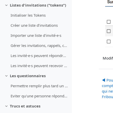
Listes d'invitations ("tokens")
Replier
Initialiser les Tokens
Créer une liste d’invitations
Importer une liste d’invité·e·s
Gérer les invitations, rappels, confirmations
Les invité·e·s peuvent répondre en plusieurs fois, anonymement ou pas
Modif
Les invité·e·s peuvent recevoir un message intermédiaire s'ils répondent en plusieurs fois
Les questionnaires
Replier
◀︎ Pou
compte
Permettre remplir plus tard un questionnaire partiellement rempli
qui ne
Eviter qu'une personne réponde plusieurs fois à un questionnaire
Fribo
Trucs et astuces
Replier