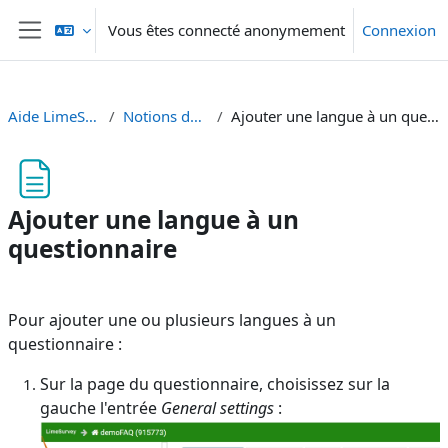
Passer au contenu principal
Vous êtes connecté anonymement
Connexion
Panneau latéral
Aide LimeSurvey
Notions de base
Ajouter une langue à un questionnaire
Ajouter une langue à un
questionnaire
Conditions d’achèvement
Pour ajouter une ou plusieurs langues à un
questionnaire :
Sur la page du questionnaire, choisissez sur la
gauche l'entrée
General settings
: