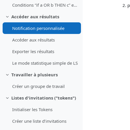
Conditions “if a OR b THEN c” et "if a AND b THEN c"
p
Accéder aux résultats
Collapse
Notification personnalisée
Accéder aux résultats
Exporter les résultats
Le mode statistique simple de LS
Travailler à plusieurs
Collapse
Créer un groupe de travail
Listes d'invitations ("tokens")
Collapse
Initialiser les Tokens
Créer une liste d’invitations