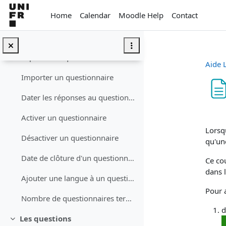
Skip to main content
Home
Calendar
Moodle Help
Contact
Créer un questionnaire
Copier un questionnaire
Exporter un questionnaire
Aide 
Importer un questionnaire
Dater les réponses au questionnaire
Com
Activer un questionnaire
Lorsqu
Désactiver un questionnaire
qu'un
Date de clôture d'un questionnaire
Ce cou
dans 
Ajouter une langue à un questionnaire
Pour a
Nombre de questionnaires terminés et de réponses complètes
d
Les questions
Collapse