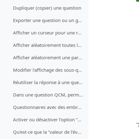
Dupliquer (copier) une question
Exporter une question ou un groupe de questions
Afficher un curseur pour une réponse numérique
Afficher aléatoirement toutes les questions d'un groupe
Afficher aléatoirement une partie d'un groupe de questions
Modifier l'affichage des sous-questions
Réutiliser la réponse à une question dans une question ultérieure
Dans une question QCM, permettre à l’utilisateur de préciser la réponse "Autre"
Questionnaires avec des embranchements
Activer ou désactiver l’option “pas de réponse”
")
Qu’est-ce que la “valeur de l’évaluation” ?