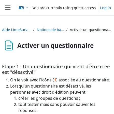
Skip to main content
You are currently using guest access
Log in
Side panel
Aide LimeSurvey
Notions de base
Activer un questionnaire
Activer un questionnaire
Completion requirements
Etape 1 : Un questionnaire qui vient d'être créé
est "désactivé"
On le voit avec l'icône (
1
) associée au questionnaire.
Lorsqu'un questionnaire est désactivé, les
personnes avec droit d'édition peuvent :
créer les groupes de questions ;
tout tester mais sans pouvoir sauver les
réponses.