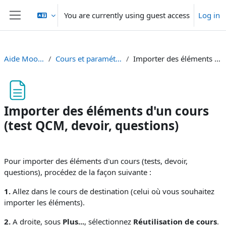
Skip to main content
You are currently using guest access
Log in
Side panel
Aide Moodle - Moodle Hilfe
Cours et paramétrage - Kurse und Einstellungen
Importer des éléments d'un cours (test QCM, devoir, questions)
Importer des éléments d'un cours
(test QCM, devoir, questions)
Completion requirements
Pour importer des éléments d'un cours (tests, devoir,
questions), procédez de la façon suivante :
1.
Allez dans le cours de destination (celui où vous souhaitez
importer les éléments).
2.
A droite, sous
Plus...
, sélectionnez
Réutilisation de cours
.