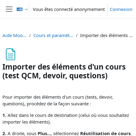
Passer au contenu principal
Vous êtes connecté anonymement
Connexion
Panneau latéral
Aide Moodle - Moodle Hilfe
Cours et paramétrage - Kurse und Einstellungen
Importer des éléments d'un cours (test QCM, devoir, questions)
Importer des éléments d'un cours
(test QCM, devoir, questions)
Conditions d’achèvement
Pour importer des éléments d'un cours (tests, devoir,
questions), procédez de la façon suivante :
1.
Allez dans le cours de destination (celui où vous souhaitez
importer les éléments).
2.
A droite, sous
Plus...
, sélectionnez
Réutilisation de cours
.