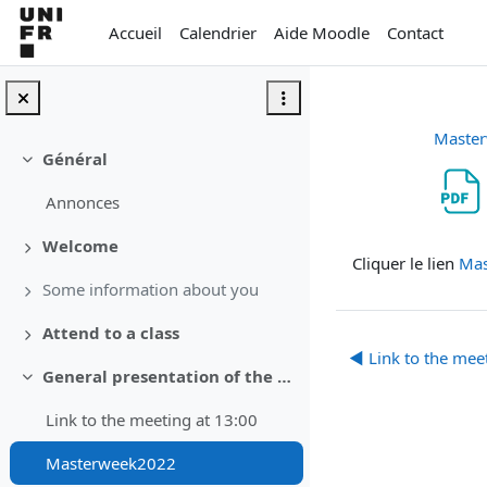
Passer au contenu principal
Accueil
Calendrier
Aide Moodle
Contact
Maste
Général
Replier
Annonces
Conditions d’a
Welcome
Déplier
Cliquer le lien
Mas
Some information about you
Déplier
Attend to a class
Déplier
◀︎ Link to the mee
General presentation of the master
Replier
Link to the meeting at 13:00
Masterweek2022