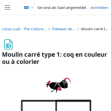
Zum Hauptinhalt
Sie sind als Gast angemeldet
Anmelden
Website-Übersicht
Locus Ludi - The Cultural Fabric of Play and Games in Classical Antiquity
Plateaux de jeu à télécharger et imprimer
Moulin carré type 1: coq en couleur ou à colorier
Moulin carré type 1: coq en couleur
ou à colorier
Abschlussbedingungen