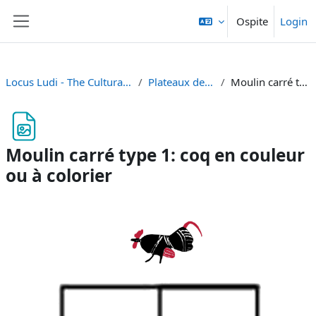
Vai al contenuto principale
Ospite
Login
Pannello laterale
Locus Ludi - The Cultural Fabric of Play and Games in Classical Antiquity
Plateaux de jeu à télécharger et imprimer
Moulin carré type 1: coq en couleur ou à colorier
Moulin carré type 1: coq en couleur
ou à colorier
Aggregazione dei criteri