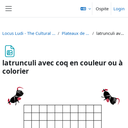
Vai al contenuto principale
Ospite
Login
Pannello laterale
Locus Ludi - The Cultural Fabric of Play and Games in Classical Antiquity
Plateaux de jeu à télécharger et imprimer
latrunculi avec coq en couleur ou à colorier
latrunculi avec coq en couleur ou à
colorier
Aggregazione dei criteri