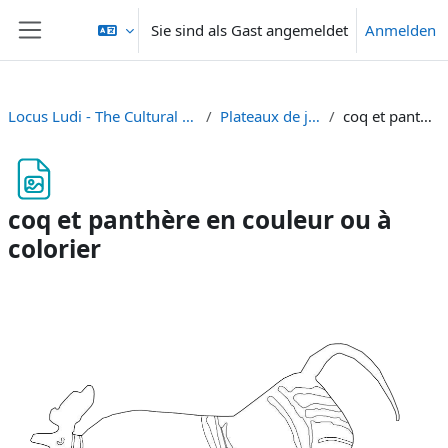
Zum Hauptinhalt
Sie sind als Gast angemeldet
Anmelden
Website-Übersicht
Locus Ludi - The Cultural Fabric of Play and Games in Classical Antiquity
Plateaux de jeu à télécharger et imprimer
coq et panthère en couleur ou à colorier
coq et panthère en couleur ou à
colorier
Abschlussbedingungen