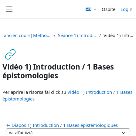
Vai al contenuto principale
Ospite
Login
Pannello laterale
[ancien cours] Méthodes I - BA Sciences de la Communication [SA 23]
Séance 1) Introduction / 1 Bases épistémologiques (19.09.)
Vidéo 1) Introduction / 1 Bases épistomologies
Vidéo 1) Introduction / 1 Bases
épistomologies
Aggregazione dei criteri
Per aprire la risorsa fai click su
Vidéo 1) Introduction / 1 Bases
épistomologies
← Diapos 1) Introduction / 1 Bases épistémologiques
Vai all'attiivtà