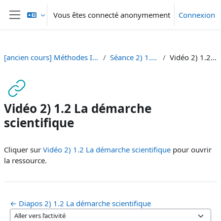
Passer au contenu principal
Vous êtes connecté anonymement
Connexion
Panneau latéral
[ancien cours] Méthodes I - BA Sciences de la Communication [SA 23]
Séance 2) 1.2 La démarche scientifique
Vidéo 2) 1.2 La démarche scientifique
Vidéo 2) 1.2 La démarche
scientifique
Conditions d’achèvement
Cliquer sur
Vidéo 2) 1.2 La démarche scientifique
pour ouvrir
la ressource.
← Diapos 2) 1.2 La démarche scientifique
Aller vers l’activité