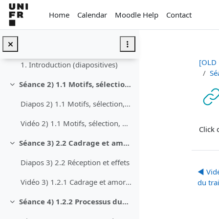
Skip to main content
Questions de révision
Home
Calendar
Moodle Help
Contact
Annonces
Séance 1) 1. Introduction (19.09.)
Collapse
[OLD 
1. Introduction (diapositives)
Sé
Séance 2) 1.1 Motifs, sélection, usages et gratifications (26.09.)
Collapse
Diapos 2) 1.1 Motifs, sélection, usages et gratifications
Com
Vidéo 2) 1.1 Motifs, sélection, usages et gratifications
Click
Séance 3) 2.2 Cadrage et amorçage (03.10.)
Collapse
Diapos 3) 2.2 Réception et effets
◀︎ Vid
Vidéo 3) 1.2.1 Cadrage et amorçage
du tra
Séance 4) 1.2.2 Processus duaux du traitement d’information
Collapse