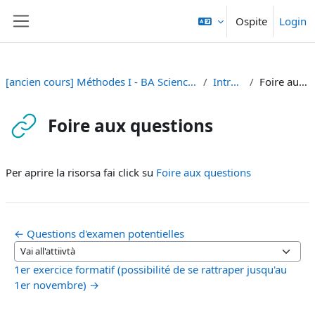
Vai al contenuto principale
Ospite
Login
Pannello laterale
[ancien cours] Méthodes I - BA Sciences de la Communication [SA 23]
Introduzione
Foire aux questions
Foire aux questions
Aggregazione dei criteri
Per aprire la risorsa fai click su
Foire aux questions
← Questions d'examen potentielles
Vai all'attiivtà
1er exercice formatif (possibilité de se rattraper jusqu'au
1er novembre) →