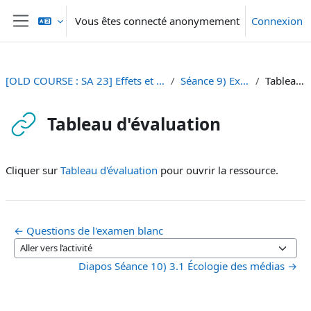
Passer au contenu principal
Vous êtes connecté anonymement
Connexion
Panneau latéral
[OLD COURSE : SA 23] Effets et Usages des Médias et Nouveaux Médias
Séance 9) Examen de préparation
Tableau d'évaluation
Tableau d'évaluation
Conditions d’achèvement
Cliquer sur
Tableau d'évaluation
pour ouvrir la ressource.
← Questions de l'examen blanc
Aller vers l’activité
Diapos Séance 10) 3.1 Écologie des médias →