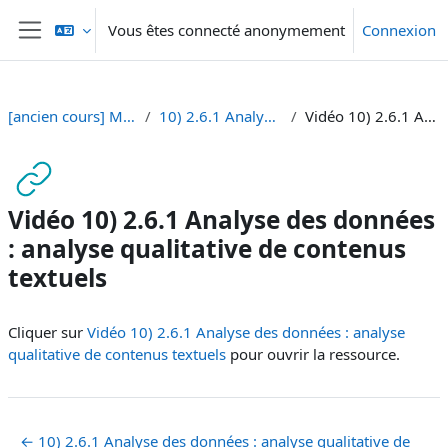
Passer au contenu principal
Vous êtes connecté anonymement
Connexion
Panneau latéral
[ancien cours] Méthodes I - BA Sciences de la Communication [SA 23]
10) 2.6.1 Analyse des données : analyse qualitative de contenus textuels
Vidéo 10) 2.6.1 Analyse des données : analyse qualitative de contenus textuels
Vidéo 10) 2.6.1 Analyse des données
: analyse qualitative de contenus
textuels
Conditions d’achèvement
Cliquer sur
Vidéo 10) 2.6.1 Analyse des données : analyse
qualitative de contenus textuels
pour ouvrir la ressource.
← 10) 2.6.1 Analyse des données : analyse qualitative de