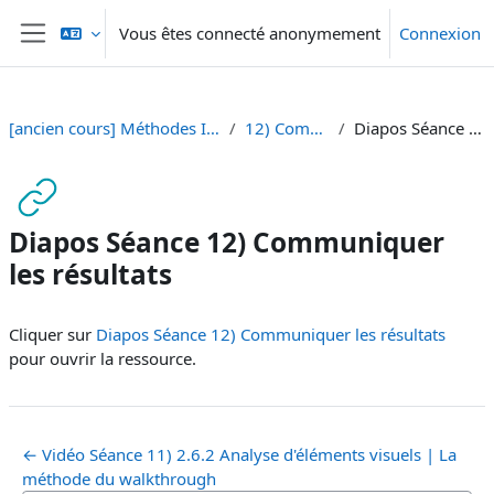
Passer au contenu principal
Vous êtes connecté anonymement
Connexion
Panneau latéral
[ancien cours] Méthodes I - BA Sciences de la Communication [SA 23]
12) Communiquer les résultats
Diapos Séance 12) Communiquer les résultats
Diapos Séance 12) Communiquer
les résultats
Conditions d’achèvement
Cliquer sur
Diapos Séance 12) Communiquer les résultats
pour ouvrir la ressource.
← Vidéo Séance 11) 2.6.2 Analyse d'éléments visuels | La
méthode du walkthrough