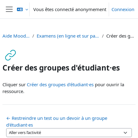
Passer au contenu principal
Vous êtes connecté anonymement
Connexion
Panneau latéral
Aide Moodle - Moodle Hilfe
Examens (en ligne et sur papier) - Prüfungen (Online und Offline)
Créer des groupes d'étudiant·es
Créer des groupes d'étudiant·es
Conditions d’achèvement
Cliquer sur
Créer des groupes d'étudiant·es
pour ouvrir la
ressource.
← Restreindre un test ou un devoir à un groupe
d'étudiant·es
Aller vers l’activité