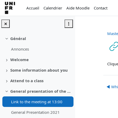
Passer au contenu principal
Accueil
Calendrier
Aide Moodle
Contact
Maste
Général
Replier
Annonces
Con
Welcome
Déplier
Cliqu
Some information about you
Déplier
Attend to a class
Déplier
◀︎ Whi
General presentation of the master
Replier
Link to the meeting at 13:00
General Presentation 2021