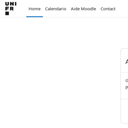
Vai al contenuto principale
Home
Calendario
Aide Moodle
Contact
G
p