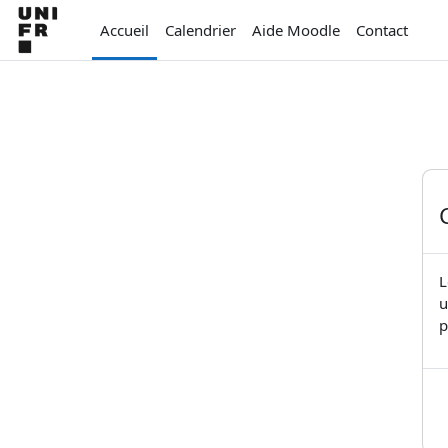
Passer au contenu principal
Accueil
Calendrier
Aide Moodle
Contact
L
u
p