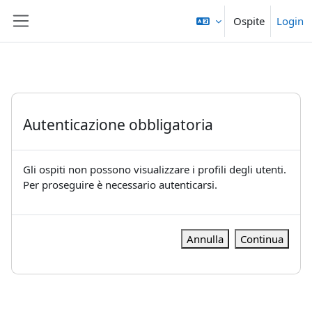
Vai al contenuto principale
Ospite
Login
Pannello laterale
Autenticazione obbligatoria
Gli ospiti non possono visualizzare i profili degli utenti.
Per proseguire è necessario autenticarsi.
Annulla
Continua