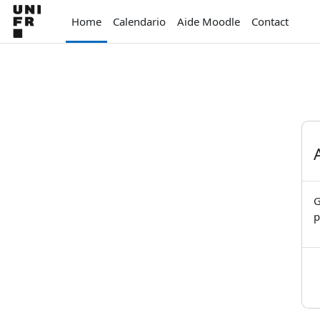
Vai al contenuto principale
Home
Calendario
Aide Moodle
Contact
G
p