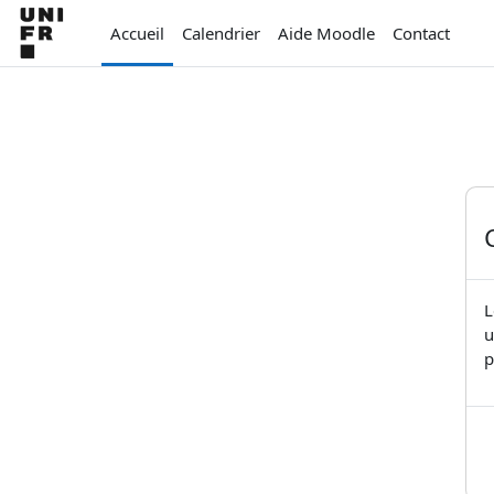
Passer au contenu principal
Accueil
Calendrier
Aide Moodle
Contact
L
u
p