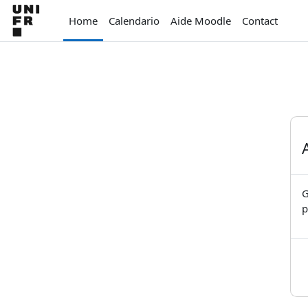
Vai al contenuto principale
Home
Calendario
Aide Moodle
Contact
G
p