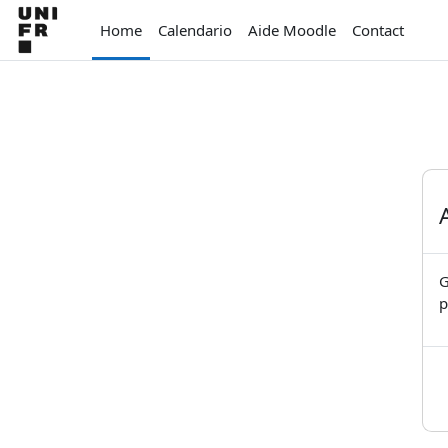
Vai al contenuto principale
Home
Calendario
Aide Moodle
Contact
G
p