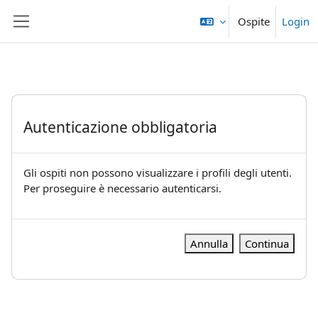
Vai al contenuto principale
Ospite
Login
Pannello laterale
Autenticazione obbligatoria
Gli ospiti non possono visualizzare i profili degli utenti.
Per proseguire è necessario autenticarsi.
Annulla
Continua