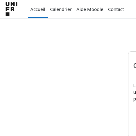
Passer au contenu principal
Accueil
Calendrier
Aide Moodle
Contact
L
u
p