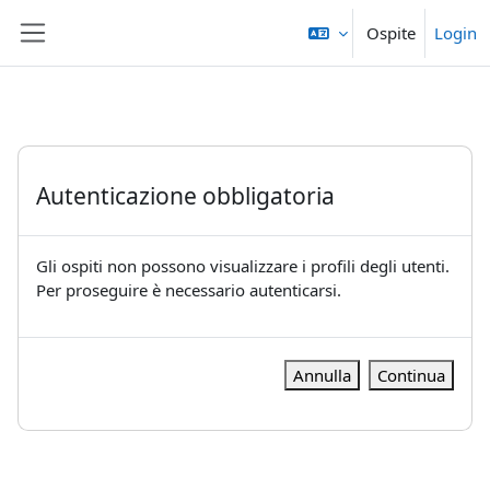
Vai al contenuto principale
Ospite
Login
Pannello laterale
Autenticazione obbligatoria
Gli ospiti non possono visualizzare i profili degli utenti.
Per proseguire è necessario autenticarsi.
Annulla
Continua