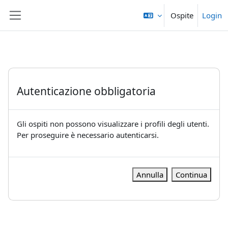
Vai al contenuto principale
Ospite
Login
Pannello laterale
Autenticazione obbligatoria
Gli ospiti non possono visualizzare i profili degli utenti.
Per proseguire è necessario autenticarsi.
Annulla
Continua