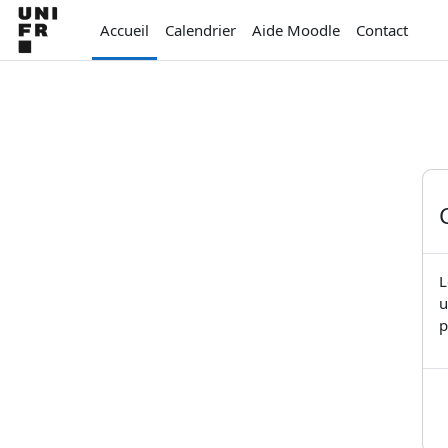
Passer au contenu principal
Accueil
Calendrier
Aide Moodle
Contact
L
u
p